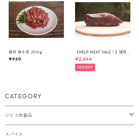
猪肉 挽き肉 200g
【HELP MEAT SALE！】猪肉
ももブロック（433g）
¥960
¥2,444
10%OFF
CATEGORY
ジビエ肉製品
猪肉
スパイス