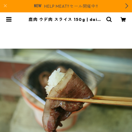
HELP MEAT‼️セール開催中‼️
鹿肉 ウデ肉 スライス 150g | daida
i｜対馬にあるジビエとレザーのお店