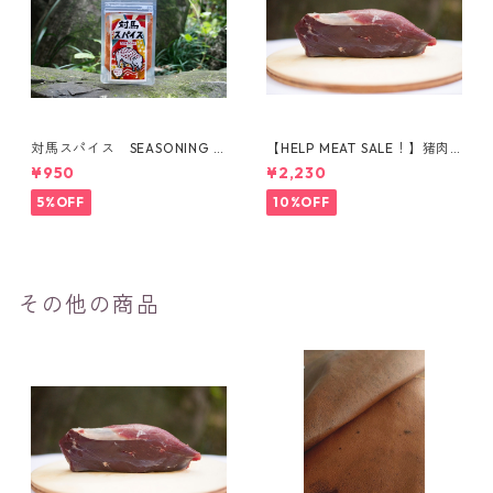
対馬スパイス SEASONING F
【HELP MEAT SALE！】猪肉
OR BOAR
ももブロック（395g）
¥950
¥2,230
5%OFF
10%OFF
その他の商品