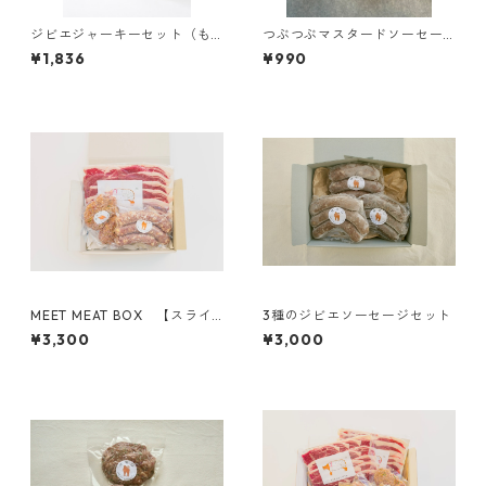
ジビエジャーキーセット（も
つぶつぶマスタードソーセー
みじとぼたん食べ比べセッ
ジ（無塩せきソーセージ）
¥1,836
¥990
ト）
MEET MEAT BOX 【スライ
3種のジビエソーセージセット
ス×1P/ソーセージ×1P/ハンバ
¥3,300
¥3,000
ーグ×1P】