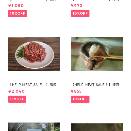
で作った対馬のソウルフード
モモ肉 スライス 150g
¥1,080
¥972
『とんちゃん』
10%OFF
10%OFF
【HELP MEAT SALE！】猪肉
【HELP MEAT SALE！】猪肉
挽き肉 500g
ウデ肉 スライス 150g
¥2,040
¥855
15%OFF
10%OFF