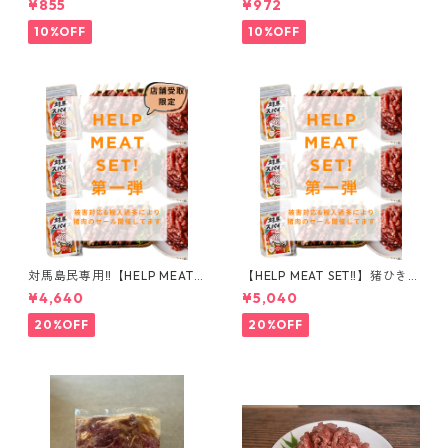
¥855
¥972
10%OFF
10%OFF
対馬島民専用‼️【HELP MEAT S
【HELP MEAT SET‼️】猪ひき
ET‼️】猪ひき肉×串 豪華1kg
肉×串 豪華1kg+オリジナルス
¥4,640
¥5,040
+オリジナルスパイス付 セッ
パイス付 セット
ト
20%OFF
20%OFF