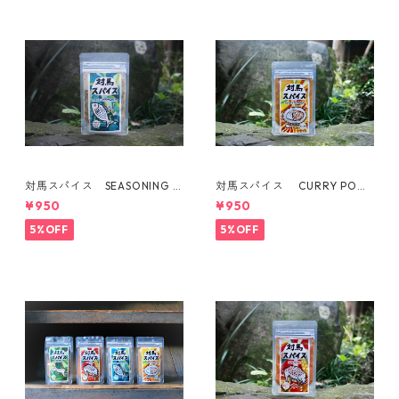
対馬スパイス SEASONING F
対馬スパイス CURRY POW
OR FISH & VEGETABLES
DER
¥950
¥950
5%OFF
5%OFF