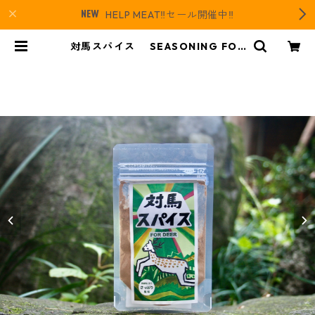
HELP MEAT‼️セール開催中‼️
対馬スパイス SEASONING FOR
DEER | daidai｜対馬にあるジビエ
とレザーのお店