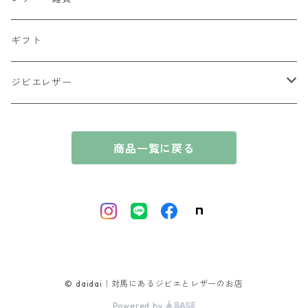
ブロック肉
ギフト
ジビエレザー
シカ
商品一覧に戻る
イノシシ
© daidai｜対馬にあるジビエとレザーのお店
Powered by