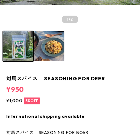
1
/2
対馬スパイス SEASONING FOR DEER
¥950
¥1,000
5%OFF
International shipping available
対馬スパイス SEASONING FOR BOAR