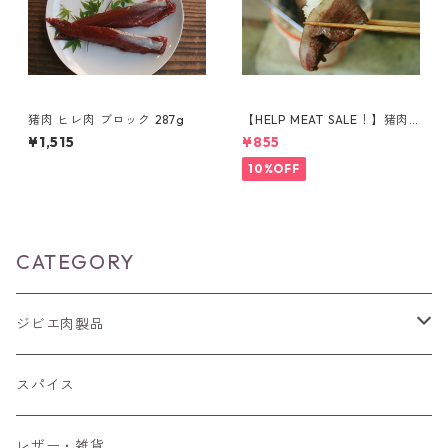
猪肉 ヒレ肉 ブロック 287g
【HELP MEAT SALE！】猪肉
ウデ肉 スライス 150g
¥1,515
¥855
10%OFF
CATEGORY
ジビエ肉製品
猪肉
スパイス
ブロック肉
鹿肉
レザー・雑貨