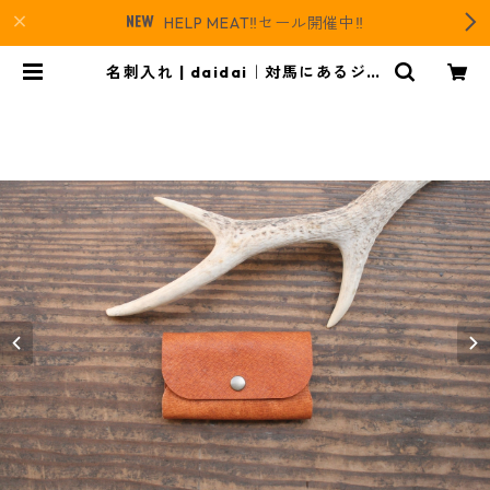
HELP MEAT‼️セール開催中‼️
名刺入れ | daidai｜対馬にあるジビ
エとレザーのお店