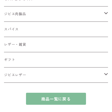
ジビエ肉製品
猪肉
スパイス
ブロック肉
鹿肉
レザー・雑貨
ブロック肉
ギフト
ジビエレザー
シカ
商品一覧に戻る
イノシシ