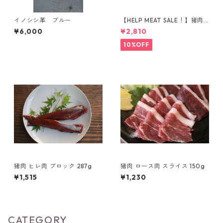
イノシシ革 ブルー
【HELP MEAT SALE！】猪肉
ももブロック（498g）
¥6,000
¥2,810
10%OFF
猪肉 ヒレ肉 ブロック 287g
猪肉 ロース肉 スライス 150g
¥1,515
¥1,230
CATEGORY