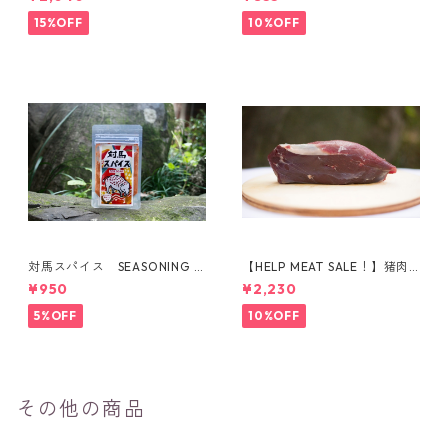
15%OFF
10%OFF
対馬スパイス SEASONING F
【HELP MEAT SALE！】猪肉
OR BOAR
ももブロック（395g）
¥950
¥2,230
5%OFF
10%OFF
その他の商品