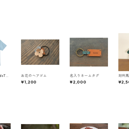
dsTシ
お花のヘアゴム
名入りネームタグ
対州
¥1,200
¥2,000
¥2,5