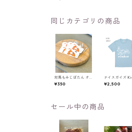
同じカテゴリの商品
対馬もみじぼたん オリ
ナイスガイズ Ki
ジナルステッカー
ャツ
¥350
¥2,500
セール中の商品