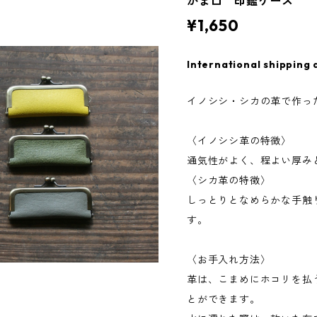
がま口 印鑑ケース
¥1,650
International shipping 
イノシシ・シカの革で作っ
〈イノシシ革の特徴〉
通気性がよく、程よい厚み
〈シカ革の特徴〉
しっとりとなめらかな手触
す。
〈お手入れ方法〉
革は、こまめにホコリを払
とができます。