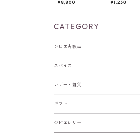
¥8,800
¥1,230
イス×2P/ソーセージ×
3P/ハンバーグ×1P/ベ
ーコン×1P】
CATEGORY
ジビエ肉製品
猪肉
スパイス
ブロック肉
鹿肉
レザー・雑貨
ブロック肉
ギフト
ジビエレザー