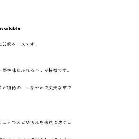
available
た印鑑ケースです。
と野性味あふれるハリが特徴です。
りが特徴の、しなやかで丈夫な革で
うことでカビや汚れを未然に防ぐこ