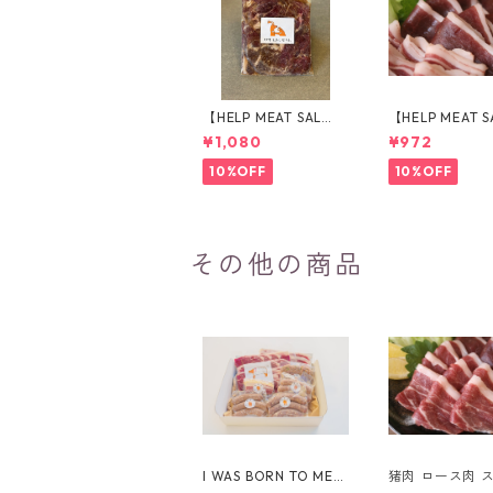
【HELP MEAT SAL
【HELP MEAT S
E！】猪肉で作った対
E！】猪肉 モモ
¥1,080
¥972
馬のソウルフード『と
イス 150g
んちゃん』
10%OFF
10%OFF
その他の商品
I WAS BORN TO MEA
猪肉 ロース肉 
T YOU BOX 【スラ
ス 150g