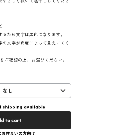
でやさしく拭いて陰干ししてくださ
て
するため文字は黒色になります。
字の文字が角度によって見えにくく
）をご確認の上、お選びください。
）
なし
l shipping available
d to cart
にお住まいの方向け