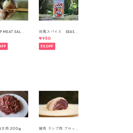
P MEAT SAL
対馬スパイス SEASO
猪肉 ウデ肉 スラ
NING FOR BOAR
5
¥950
50g
OFF
5%OFF
鹿肉 挽き肉 200g
猪肉 ランプ肉 ブロッ
ク(479g)