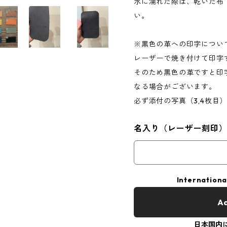
水に濡れた際は、乾いた布
い。
※黒色の革への印字につい
レーザーで焼き付けて印字
そのため黒色の革ですと印
なる場合がございます。
必ず添付の写真（3,4枚目
名入り（レーザー刻印
Internationa
Ad
日本国内