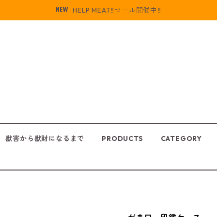
HELP MEAT‼️セール開催中‼️
獣害から獣財になるまで
PRODUCTS
CATEGORY