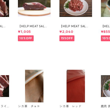
AL
【HELP MEAT SAL
【HELP MEAT SAL
【HEL
肉 スラ
E！】猪肉 ももブロッ
E！】猪肉 挽き肉 500
E！】
¥1,005
¥2,040
¥85
ク（178g）
g
イス 1
10%OFF
15%OFF
10%
スライ
シカ革 チョコ
シカ革 レッド