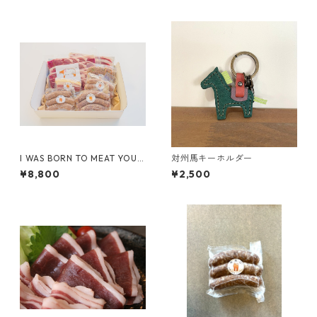
I WAS BORN TO MEAT YOU B
対州馬キーホルダー
OX 【スライス×2P/ソーセー
¥8,800
¥2,500
ジ×3P/ハンバーグ×1P/ベーコ
ン×1P】