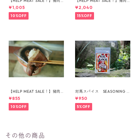
【HELP MEAT SALE！】猪肉
【HELP MEAT SALE！】猪肉
ももブロック（178g）
挽き肉 500g
¥1,005
¥2,040
10%OFF
15%OFF
【HELP MEAT SALE！】猪肉
対馬スパイス SEASONING F
ウデ肉 スライス 150g
OR BOAR
¥855
¥950
10%OFF
5%OFF
その他の商品