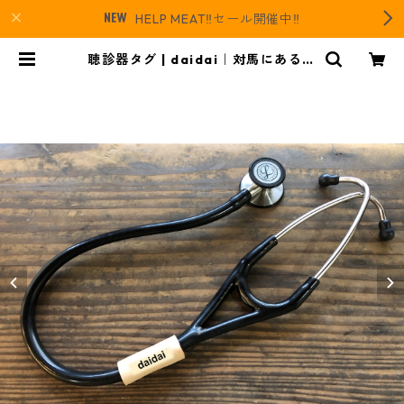
HELP MEAT‼️セール開催中‼️
聴診器タグ | daidai｜対馬にあるジ
ビエとレザーのお店