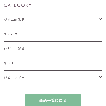
CATEGORY
ジビエ肉製品
猪肉
スパイス
ブロック肉
鹿肉
レザー・雑貨
ブロック肉
ギフト
ジビエレザー
シカ
商品一覧に戻る