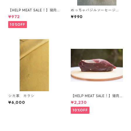
【HELP MEAT SALE！】猪肉
めっちゃバジルソーセージ
モモ肉 スライス 150g
（無塩せきソーセージ）
¥972
¥990
10%OFF
シカ革 カラシ
【HELP MEAT SALE！】猪肉
ももブロック（395g）
¥6,000
¥2,230
10%OFF