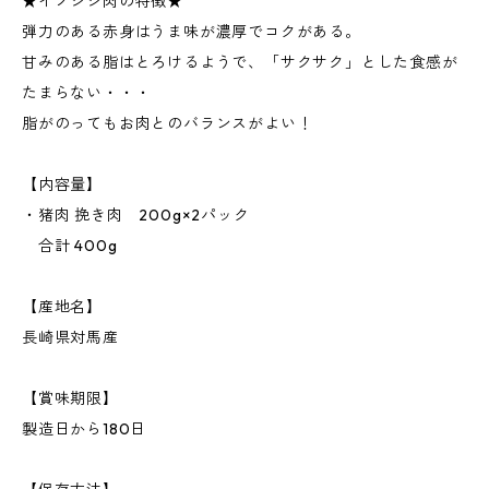
★イノシシ肉の特徴★
弾力のある赤身はうま味が濃厚でコクがある。
甘みのある脂はとろけるようで、「サクサク」とした食感が
たまらない・・・
脂がのってもお肉とのバランスがよい！
【内容量】
・猪肉 挽き肉 200g×2パック
合計 400g
【産地名】
長崎県対馬産
【賞味期限】
製造日から180日