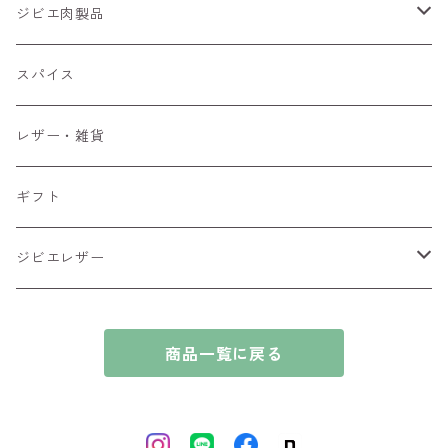
ジビエ肉製品
猪肉
スパイス
ブロック肉
鹿肉
レザー・雑貨
ブロック肉
ギフト
ジビエレザー
シカ
商品一覧に戻る
イノシシ