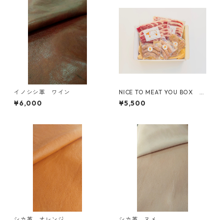
イノシシ革 ワイン
NICE TO MEAT YOU BOX
【スライス×2P/ソーセージ×2
¥6,000
¥5,500
P/ハンバーグ×1P】
シカ革 オレンジ
シカ革 ヌメ