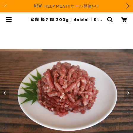
HELP MEAT‼️セール開催中‼️
猪肉 挽き肉 200g | daidai｜対馬
にあるジビエとレザーのお店