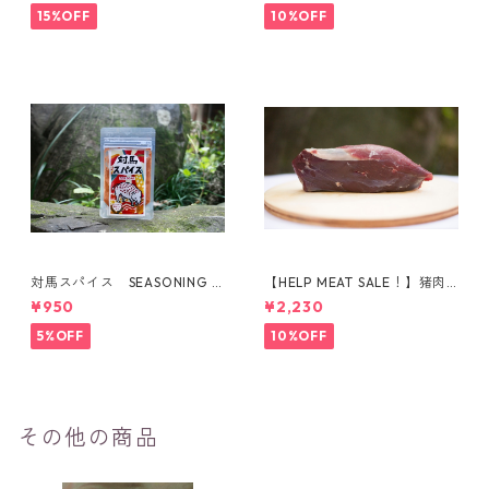
15%OFF
10%OFF
対馬スパイス SEASONING F
【HELP MEAT SALE！】猪肉
OR BOAR
ももブロック（395g）
¥950
¥2,230
5%OFF
10%OFF
その他の商品