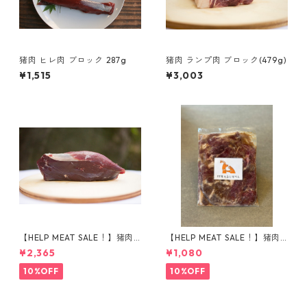
猪肉 ヒレ肉 ブロック 287g
猪肉 ランプ肉 ブロック(479g)
¥1,515
¥3,003
【HELP MEAT SALE！】猪肉
【HELP MEAT SALE！】猪肉
ももブロック（419g）
で作った対馬のソウルフード
¥2,365
¥1,080
『とんちゃん』
10%OFF
10%OFF