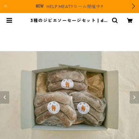
HELP MEAT‼️セール開催中‼️
3種のジビエソーセージセット | dai
dai｜対馬にあるジビエとレザーの
お店