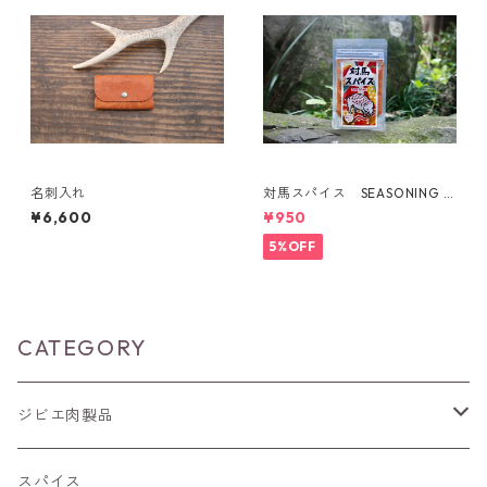
名刺入れ
対馬スパイス SEASONING F
OR BOAR
¥6,600
¥950
5%OFF
CATEGORY
ジビエ肉製品
猪肉
スパイス