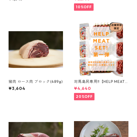
10%OFF
猪肉 ロース肉 ブロック(489g)
対馬島民専用‼️【HELP MEAT S
ET‼️】猪ひき肉×串 豪華1kg
¥3,604
¥4,640
+オリジナルスパイス付 セッ
ト
20%OFF