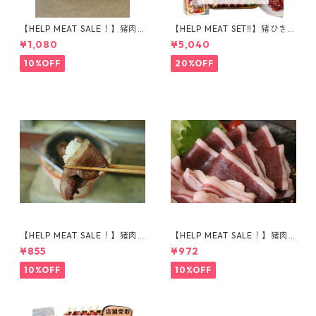
【HELP MEAT SALE！】猪肉
【HELP MEAT SET‼️】猪ひき
で作った対馬のソウルフード
肉×串 豪華1kg+オリジナルス
¥1,080
¥5,040
『とんちゃん』
パイス付 セット
10%OFF
20%OFF
【HELP MEAT SALE！】猪肉
【HELP MEAT SALE！】猪肉
ウデ肉 スライス 150g
モモ肉 スライス 150g
¥855
¥972
10%OFF
10%OFF