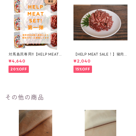
対馬島民専用‼️【HELP MEAT S
【HELP MEAT SALE！】猪肉
ET‼️】猪ひき肉×串 豪華1kg
挽き肉 500g
¥4,640
¥2,040
+オリジナルスパイス付 セッ
ト
20%OFF
15%OFF
その他の商品